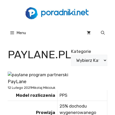
Przejdź
do
treści
Menu
PAYLANE.PL
Kategorie
PayLane
12 Lutego 2021
Mikołaj Mikiciuk
Model rozliczenia
PPS
25% dochodu
Prowizja
wygenerowanego