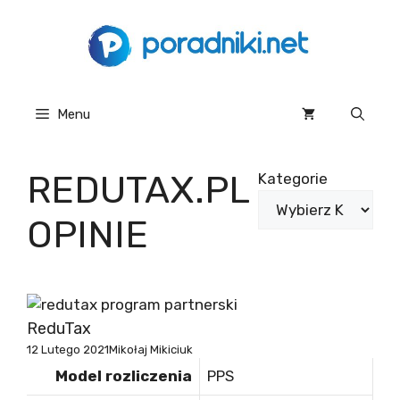
Przejdź
do
treści
Menu
REDUTAX.PL
Kategorie
OPINIE
ReduTax
12 Lutego 2021
Mikołaj Mikiciuk
Model rozliczenia
PPS