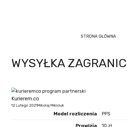
Przejdź
do
treści
STRONA GŁÓWNA
WYSYŁKA ZAGRANIC
Kurierem.co
12 Lutego 2021
Mikołaj Mikiciuk
Model rozliczenia
PPS
Prowizja
10 zł