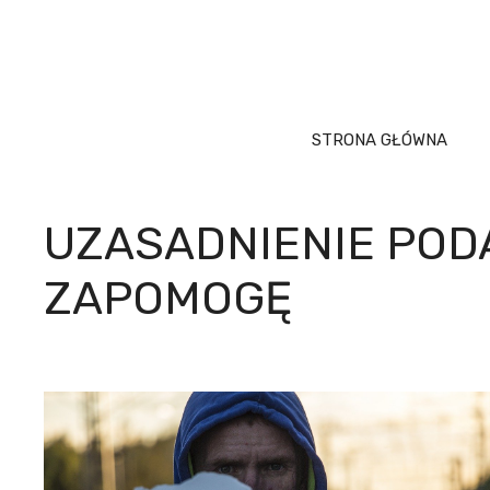
Przejdź
do
treści
STRONA GŁÓWNA
UZASADNIENIE POD
ZAPOMOGĘ