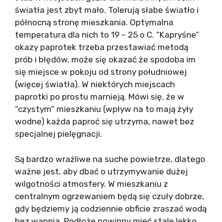
światła jest zbyt mało. Tolerują słabe światło i
północną stronę mieszkania. Optymalna
temperatura dla nich to 19 – 25 o C. “Kapryśne”
okazy paprotek trzeba przestawiać metodą
prób i błędów, może się okazać że spodoba im
się miejsce w pokoju od strony południowej
(więcej światła). W niektórych miejscach
paprotki po prostu marnieją. Mówi się, że w
“czystym” mieszkaniu (wpływ na to mają żyły
wodne) każda paproć się utrzyma, nawet bez
specjalnej pielęgnacji.
Są bardzo wrażliwe na suche powietrze, dlatego
ważne jest, aby dbać o utrzymywanie dużej
wilgotności atmosfery. W mieszkaniu z
centralnym ogrzewaniem będą się czuły dobrze,
gdy będziemy ją codziennie obficie zraszać wodą
bez wapnia. Podłoże powinny mieć stale lekko