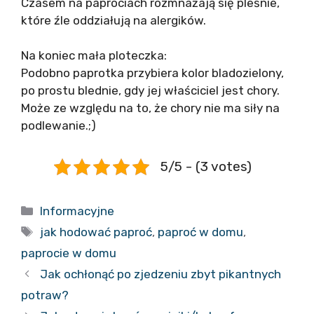
Czasem na paprociach rozmnażają się pleśnie,
które źle oddziałują na alergików.
Na koniec mała ploteczka:
Podobno paprotka przybiera kolor bladozielony,
po prostu blednie, gdy jej właściciel jest chory.
Może ze względu na to, że chory nie ma siły na
podlewanie.;)
5/5 - (3 votes)
Kategorie
Informacyjne
Tagi
jak hodować paproć
,
paproć w domu
,
paprocie w domu
Jak ochłonąć po zjedzeniu zbyt pikantnych
potraw?