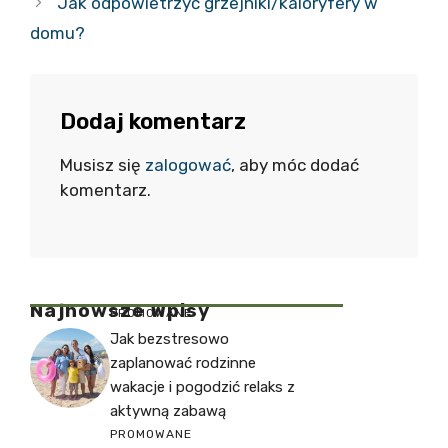
Jak odpowietrzyć grzejniki/kaloryfery w
domu?
Dodaj komentarz
Musisz się
zalogować
, aby móc dodać
komentarz.
Najnowsze Wpisy
PROMOWANE
Jak bezstresowo
zaplanować rodzinne
wakacje i pogodzić relaks z
aktywną zabawą
PROMOWANE