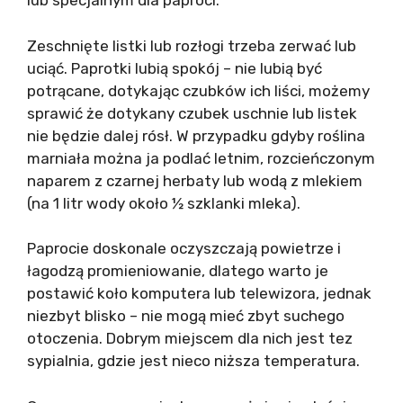
lub specjalnym dla paproci.
Zeschnięte listki lub rozłogi trzeba zerwać lub
uciąć. Paprotki lubią spokój – nie lubią być
potrącane, dotykając czubków ich liści, możemy
sprawić że dotykany czubek uschnie lub listek
nie będzie dalej rósł. W przypadku gdyby roślina
marniała można ja podlać letnim, rozcieńczonym
naparem z czarnej herbaty lub wodą z mlekiem
(na 1 litr wody około ½ szklanki mleka).
Paprocie doskonale oczyszczają powietrze i
łagodzą promieniowanie, dlatego warto je
postawić koło komputera lub telewizora, jednak
niezbyt blisko – nie mogą mieć zbyt suchego
otoczenia. Dobrym miejscem dla nich jest tez
sypialnia, gdzie jest nieco niższa temperatura.