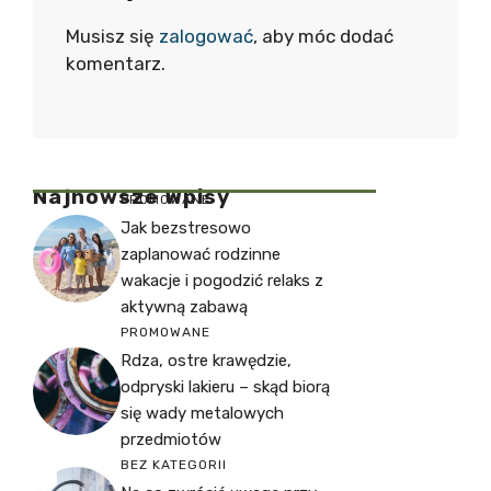
Musisz się
zalogować
, aby móc dodać
komentarz.
Najnowsze Wpisy
PROMOWANE
Jak bezstresowo
zaplanować rodzinne
wakacje i pogodzić relaks z
aktywną zabawą
PROMOWANE
Rdza, ostre krawędzie,
odpryski lakieru – skąd biorą
się wady metalowych
przedmiotów
BEZ KATEGORII