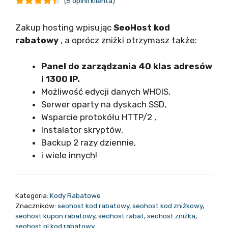
(
6
opinii klienta)
4.33
z 5
Zakup hosting wpisując
SeoHost
kod
rabatowy
, a oprócz zniżki otrzymasz także:
Panel do zarządzania 40 klas adresów
i 1300 IP.
Możliwość edycji danych WHOIS,
Serwer oparty na dyskach SSD,
Wsparcie protokółu HTTP/2 ,
Instalator skryptów,
Backup 2 razy dziennie,
i wiele innych!
Kategoria:
Kody Rabatowe
Znaczników:
seohost kod rabatowy
,
seohost kod zniżkowy
,
seohost kupon rabatowy
,
seohost rabat
,
seohost zniżka
,
seohost.pl kod rabatowy