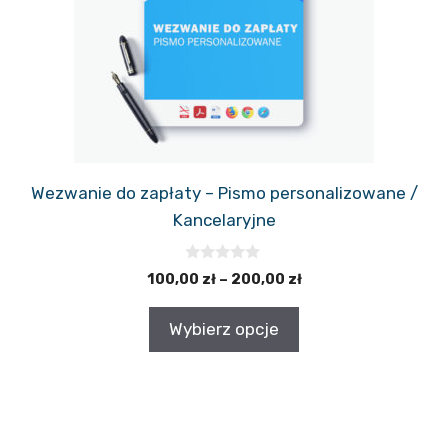
można
wybrać
na
stronie
produktu
Wezwanie do zapłaty – Pismo personalizowane /
Kancelaryjne
0
Zakres
100,00
zł
–
200,00
zł
z
cen:
5
od
Wybierz opcje
100,00 zł
do
200,00 zł