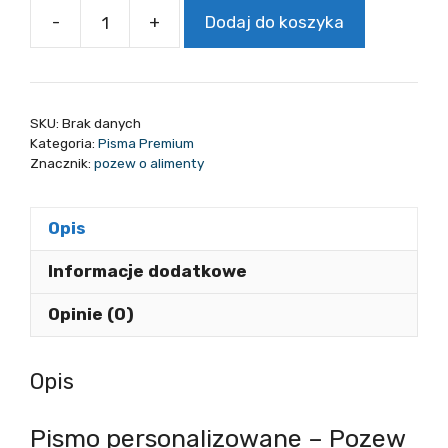
-
+
Dodaj do koszyka
ilość
Pozew
o
alimenty
SKU:
Brak danych
-
Kategoria:
Pisma Premium
Pismo
Znacznik:
pozew o alimenty
personalizowane
/
Opis
Konsultacja
prawna
Informacje dodatkowe
Opinie (0)
Opis
Pismo personalizowane – Pozew