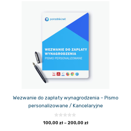
Ten
produkt
ma
wiele
wariantów.
Opcje
można
wybrać
na
stronie
produktu
Wezwanie do zapłaty wynagrodzenia – Pismo
personalizowane / Kancelaryjne
0
Zakres
100,00
zł
–
200,00
zł
z
cen:
5