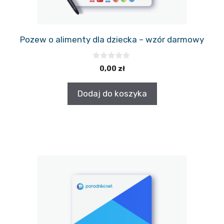
Pozew o alimenty dla dziecka – wzór darmowy
0
0,00
zł
z
5
Dodaj do koszyka
Ten
produkt
ma
wiele
wariantów.
Opcje