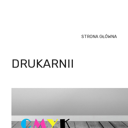
Przejdź
do
treści
STRONA GŁÓWNA
DRUKARNII