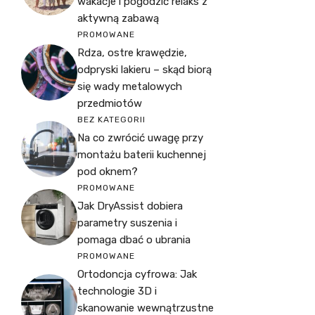
wakacje i pogodzić relaks z
aktywną zabawą
PROMOWANE
Rdza, ostre krawędzie,
odpryski lakieru – skąd biorą
się wady metalowych
przedmiotów
BEZ KATEGORII
Na co zwrócić uwagę przy
montażu baterii kuchennej
pod oknem?
PROMOWANE
Jak DryAssist dobiera
parametry suszenia i
pomaga dbać o ubrania
PROMOWANE
Ortodoncja cyfrowa: Jak
technologie 3D i
skanowanie wewnątrzustne