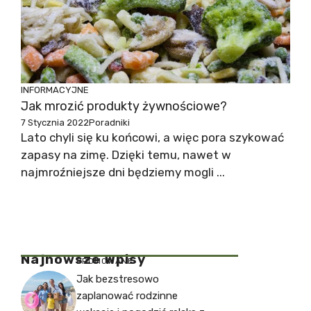
INFORMACYJNE
Jak mrozić produkty żywnościowe?
7 Stycznia 2022
Poradniki
Lato chyli się ku końcowi, a więc pora szykować
zapasy na zimę. Dzięki temu, nawet w
najmroźniejsze dni będziemy mogli ...
Najnowsze Wpisy
PROMOWANE
Jak bezstresowo
zaplanować rodzinne