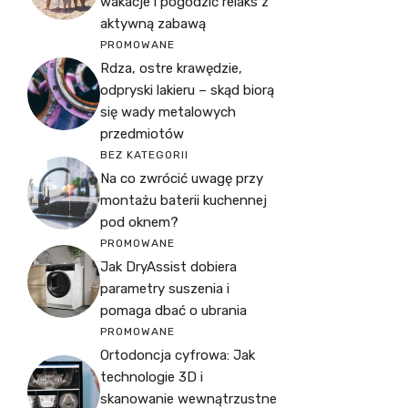
wakacje i pogodzić relaks z
aktywną zabawą
PROMOWANE
Rdza, ostre krawędzie,
odpryski lakieru – skąd biorą
się wady metalowych
przedmiotów
BEZ KATEGORII
Na co zwrócić uwagę przy
montażu baterii kuchennej
pod oknem?
PROMOWANE
Jak DryAssist dobiera
parametry suszenia i
pomaga dbać o ubrania
PROMOWANE
Ortodoncja cyfrowa: Jak
technologie 3D i
skanowanie wewnątrzustne