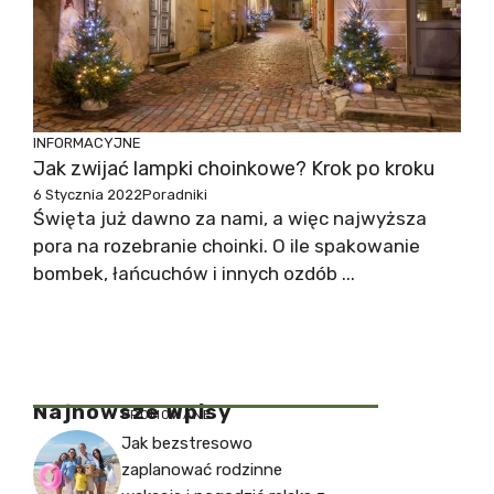
INFORMACYJNE
Jak zwijać lampki choinkowe? Krok po kroku
6 Stycznia 2022
Poradniki
Święta już dawno za nami, a więc najwyższa
pora na rozebranie choinki. O ile spakowanie
bombek, łańcuchów i innych ozdób ...
Najnowsze Wpisy
PROMOWANE
Jak bezstresowo
zaplanować rodzinne