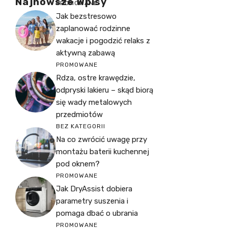
Najnowsze Wpisy
PROMOWANE
Jak bezstresowo
zaplanować rodzinne
wakacje i pogodzić relaks z
aktywną zabawą
PROMOWANE
Rdza, ostre krawędzie,
odpryski lakieru – skąd biorą
się wady metalowych
przedmiotów
BEZ KATEGORII
Na co zwrócić uwagę przy
montażu baterii kuchennej
pod oknem?
PROMOWANE
Jak DryAssist dobiera
parametry suszenia i
pomaga dbać o ubrania
PROMOWANE