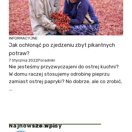
INFORMACYJNE
Jak ochłonąć po zjedzeniu zbyt pikantnych
potraw?
7 Stycznia 2022
Poradniki
Nie jesteśmy przyzwyczajeni do ostrej kuchni?
W domu raczej stosujemy odrobinę pieprzu
zamiast ostrej papryki? No dobrze, ale co zrobić,
...
Najnowsze Wpisy
PROMOWANE