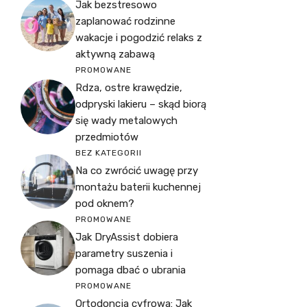
Jak bezstresowo
zaplanować rodzinne
wakacje i pogodzić relaks z
aktywną zabawą
PROMOWANE
Rdza, ostre krawędzie,
odpryski lakieru – skąd biorą
się wady metalowych
przedmiotów
BEZ KATEGORII
Na co zwrócić uwagę przy
montażu baterii kuchennej
pod oknem?
PROMOWANE
Jak DryAssist dobiera
parametry suszenia i
pomaga dbać o ubrania
PROMOWANE
Ortodoncja cyfrowa: Jak