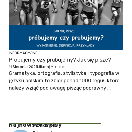
INFORMACYJNE
Próbujemy czy prubujemy? Jak się pisze?
11 Sierpnia 2021
Mikołaj Mikiciuk
Gramatyka, ortografia, stylistyka i typografia w
języku polskim to zbiór ponad 1000 reguł, które
należy wziąć pod uwagę pisząc poprawny ...
Najnowsze Wpisy
PROMOWANE