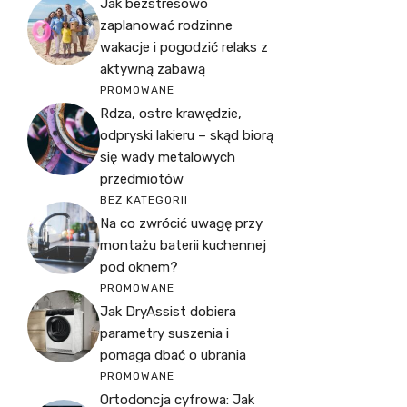
Jak bezstresowo
zaplanować rodzinne
wakacje i pogodzić relaks z
aktywną zabawą
PROMOWANE
Rdza, ostre krawędzie,
odpryski lakieru – skąd biorą
się wady metalowych
przedmiotów
BEZ KATEGORII
Na co zwrócić uwagę przy
montażu baterii kuchennej
pod oknem?
PROMOWANE
Jak DryAssist dobiera
parametry suszenia i
pomaga dbać o ubrania
PROMOWANE
Ortodoncja cyfrowa: Jak