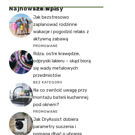
Najnowsze Wpisy
PROMOWANE
Jak bezstresowo
zaplanować rodzinne
wakacje i pogodzić relaks z
aktywną zabawą
PROMOWANE
Rdza, ostre krawędzie,
odpryski lakieru – skąd biorą
się wady metalowych
przedmiotów
BEZ KATEGORII
Na co zwrócić uwagę przy
montażu baterii kuchennej
pod oknem?
PROMOWANE
Jak DryAssist dobiera
parametry suszenia i
pomaga dbać o ubrania