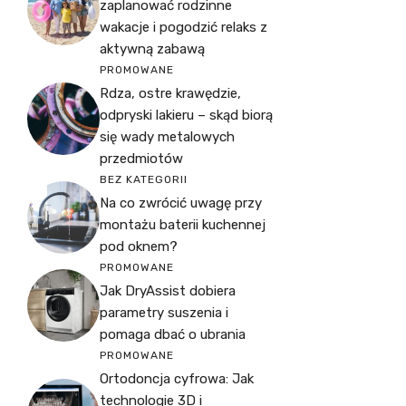
zaplanować rodzinne
wakacje i pogodzić relaks z
aktywną zabawą
PROMOWANE
Rdza, ostre krawędzie,
odpryski lakieru – skąd biorą
się wady metalowych
przedmiotów
BEZ KATEGORII
Na co zwrócić uwagę przy
montażu baterii kuchennej
pod oknem?
PROMOWANE
Jak DryAssist dobiera
parametry suszenia i
pomaga dbać o ubrania
PROMOWANE
Ortodoncja cyfrowa: Jak
technologie 3D i