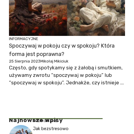
INFORMACYJNE
Spoczywaj w pokoju czy w spokoju? Która
forma jest poprawna?
25 Sierpnia 2023
Mikołaj Mikiciuk
Często, gdy spotykamy się z żałobą i smutkiem,
używamy zwrotu “spoczywaj w pokoju” lub
“spoczywaj w spokoju”. Jednakże, czy istnieje ...
Najnowsze Wpisy
PROMOWANE
Jak bezstresowo