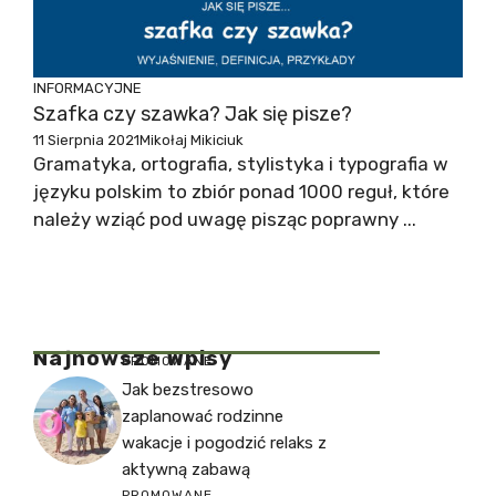
INFORMACYJNE
Szafka czy szawka? Jak się pisze?
11 Sierpnia 2021
Mikołaj Mikiciuk
Gramatyka, ortografia, stylistyka i typografia w
języku polskim to zbiór ponad 1000 reguł, które
należy wziąć pod uwagę pisząc poprawny ...
Najnowsze Wpisy
PROMOWANE
Jak bezstresowo
zaplanować rodzinne
wakacje i pogodzić relaks z
aktywną zabawą
PROMOWANE