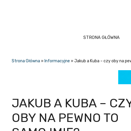
Przejdź
do
treści
STRONA GŁÓWNA
Strona Główna
»
Informacyjne
»
Jakub a Kuba – czy oby na pe
JAKUB A KUBA – CZ
OBY NA PEWNO TO