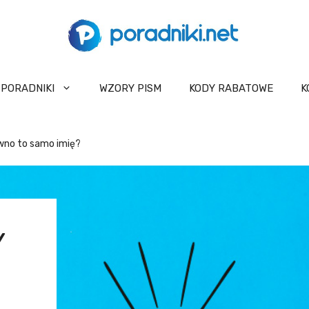
PORADNIKI
WZORY PISM
KODY RABATOWE
K
wno to samo imię?
Y