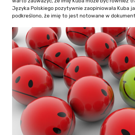
warto zauważyć, że imię Kuba może być również t
Języka Polskiego pozytywnie zaopiniowała Kuba jak
podkreślono, że imię to jest notowane w dokument