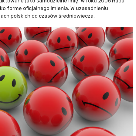
raktowane jako samodzielne imię. W roku 2006 Rada
o formę oficjalnego imienia. W uzasadnieniu
ach polskich od czasów średniowiecza.