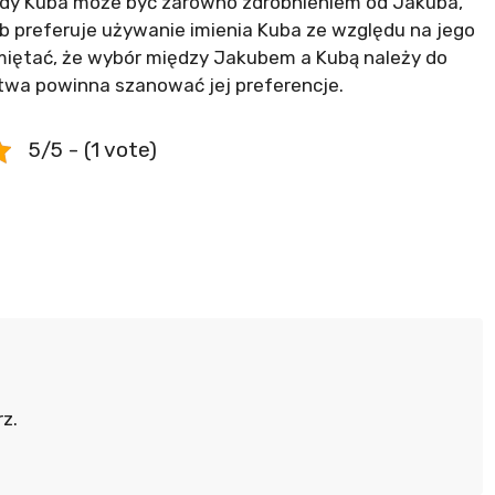
gdy Kuba może być zarówno zdrobnieniem od Jakuba,
ób preferuje używanie imienia Kuba ze względu na jego
amiętać, że wybór między Jakubem a Kubą należy do
stwa powinna szanować jej preferencje.
5/5 - (1 vote)
z.