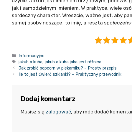
użycie. Jakub jest imieniem urzędowym, podczas 
jak i samodzielnym imieniem. W praktyce, wiele os
serdeczny charakter. Wreszcie, ważne jest, aby p
samej osoby noszącej to imię, a reszta społeczeń
Kategorie
Informacyjne
Tagi
jakub a kuba
,
jakub a kuba jaka jest różnica
Jak zrobić popcorn w piekarniku? – Prosty przepis
Ile to jest ćwierć szklanki? – Praktyczny przewodnik
Dodaj komentarz
Musisz się
zalogować
, aby móc dodać komentar