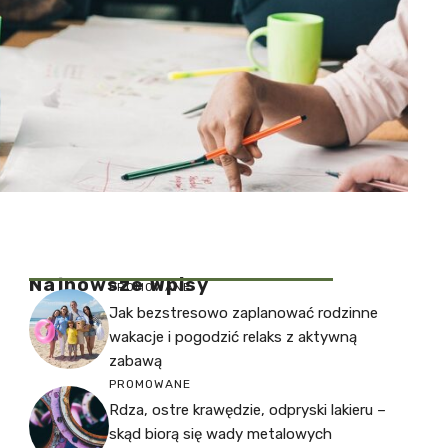
Najnowsze Wpisy
PROMOWANE
Jak bezstresowo zaplanować rodzinne
wakacje i pogodzić relaks z aktywną
zabawą
PROMOWANE
Rdza, ostre krawędzie, odpryski lakieru –
skąd biorą się wady metalowych