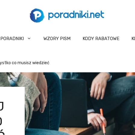
PORADNIKI
WZORY PISM
KODY RABATOWE
K
szystko co musisz wiedzieć
J
O