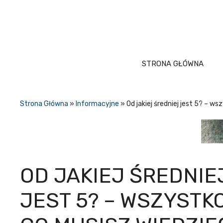
Przejdź
do
treści
STRONA GŁÓWNA
Strona Główna
»
Informacyjne
»
Od jakiej średniej jest 5? – w
OD JAKIEJ ŚREDNIE
JEST 5? – WSZYSTK