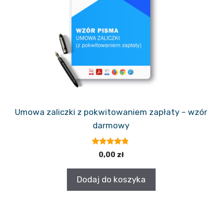
Umowa zaliczki z pokwitowaniem zapłaty – wzór
darmowy
4.67
0,00
zł
z 5
Dodaj do koszyka