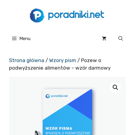
Przejdź
do
treści
Menu
Strona główna
/
Wzory pism
/ Pozew o
podwyższenie alimentów – wzór darmowy