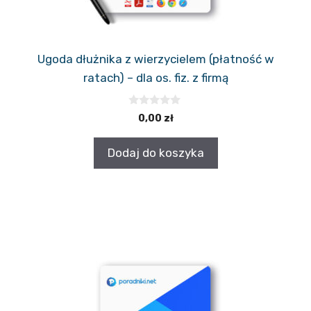
Ugoda dłużnika z wierzycielem (płatność w
ratach) – dla os. fiz. z firmą
0
0,00
zł
z
5
Dodaj do koszyka