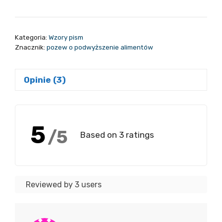
Pozew
o
podwyższenie
Kategoria:
Wzory pism
alimentów
Znacznik:
pozew o podwyższenie alimentów
-
wzór
Opinie (3)
darmowy
5
/5
Based on 3 ratings
Reviewed by 3 users