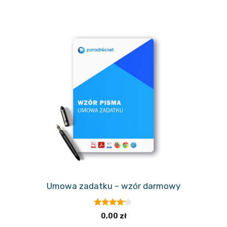
Umowa zadatku – wzór darmowy
4.00
0,00
zł
z 5