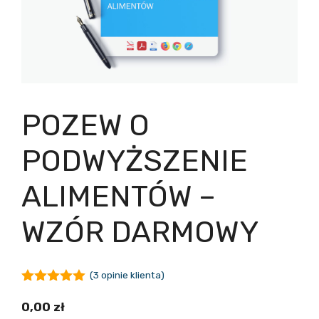
POZEW O
PODWYŻSZENIE
ALIMENTÓW –
WZÓR DARMOWY
(
3
opinie klienta)
5.00
z 5
0,00
zł