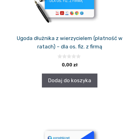
Ugoda dłużnika z wierzycielem (płatność w
ratach) – dla os. fiz. z firmą
0
0,00
zł
z
5
Dodaj do koszyka