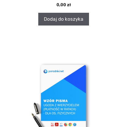
5.00
0,00
zł
z 5
Dodaj do koszyka