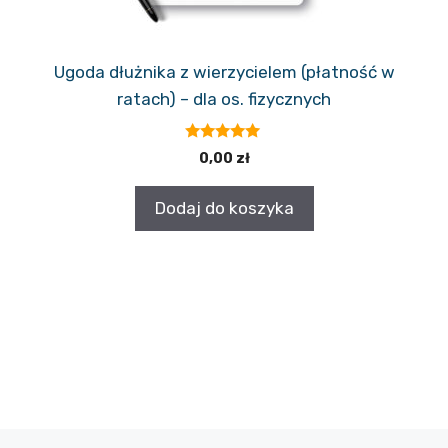
Ugoda dłużnika z wierzycielem (płatność w
ratach) – dla os. fizycznych
5.00
0,00
zł
z 5
Dodaj do koszyka