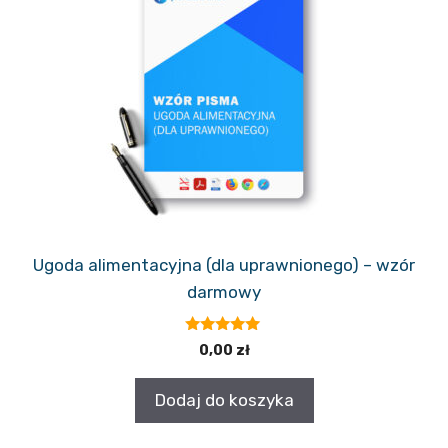
Ugoda alimentacyjna (dla uprawnionego) – wzór
darmowy
5.00
0,00
zł
z 5
Dodaj do koszyka