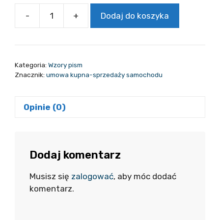
-
+
Dodaj do koszyka
ilość
Umowa
kupna-
sprzedaży
Kategoria:
Wzory pism
samochodu
Znacznik:
umowa kupna-sprzedaży samochodu
(dwóch
kupujących)
Opinie (0)
-
wzór
darmowy
Dodaj komentarz
Musisz się
zalogować
, aby móc dodać
komentarz.