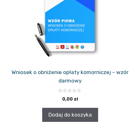
Wniosek o obniżenie opłaty komorniczej – wzór
darmowy
0
0,00
zł
z
5
Dodaj do koszyka