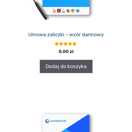
Umowa zaliczki – wzór darmowy
5.00
0,00
zł
z 5
Dodaj do koszyka