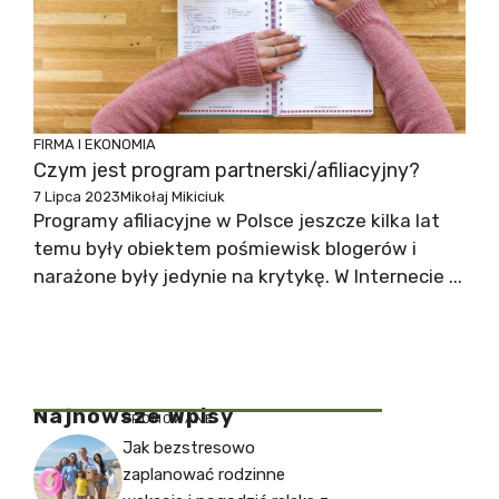
FIRMA I EKONOMIA
Czym jest program partnerski/afiliacyjny?
7 Lipca 2023
Mikołaj Mikiciuk
Programy afiliacyjne w Polsce jeszcze kilka lat
temu były obiektem pośmiewisk blogerów i
narażone były jedynie na krytykę. W Internecie ...
Najnowsze Wpisy
PROMOWANE
Jak bezstresowo
zaplanować rodzinne