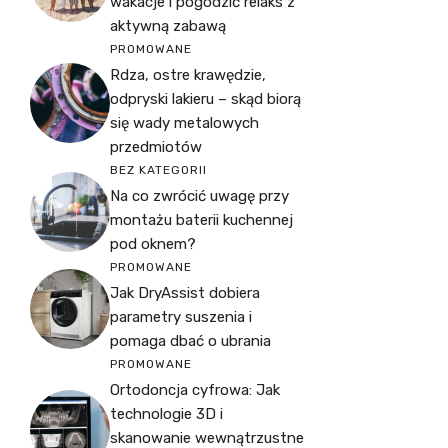
wakacje i pogodzić relaks z
aktywną zabawą
PROMOWANE
Rdza, ostre krawędzie,
odpryski lakieru – skąd biorą
się wady metalowych
przedmiotów
BEZ KATEGORII
Na co zwrócić uwagę przy
montażu baterii kuchennej
pod oknem?
PROMOWANE
Jak DryAssist dobiera
parametry suszenia i
pomaga dbać o ubrania
PROMOWANE
Ortodoncja cyfrowa: Jak
technologie 3D i
skanowanie wewnątrzustne