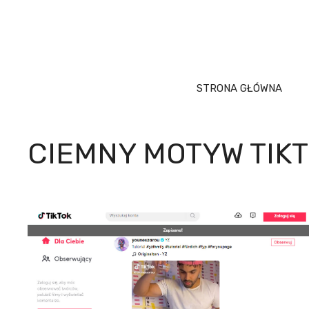
Przejdź
do
treści
STRONA GŁÓWNA
CIEMNY MOTYW TIK