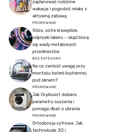
zaplanować rodzinne
wakacje i pogodzić relaks z
aktywną zabawą
PROMOWANE
Rdza, ostre krawędzie,
odpryski lakieru – skąd biorą
się wady metalowych
przedmiotów
BEZ KATEGORII
Na co zwrócić uwagę przy
montażu baterii kuchennej
pod oknem?
PROMOWANE
Jak DryAssist dobiera
parametry suszenia i
pomaga dbać o ubrania
PROMOWANE
Ortodoncja cyfrowa: Jak
technologie 3D i