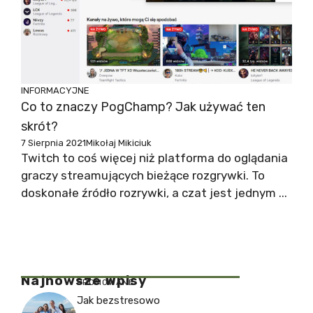
INFORMACYJNE
Co to znaczy PogChamp? Jak używać ten
skrót?
7 Sierpnia 2021
Mikołaj Mikiciuk
Twitch to coś więcej niż platforma do oglądania
graczy streamujących bieżące rozgrywki. To
doskonałe źródło rozrywki, a czat jest jednym ...
Najnowsze Wpisy
PROMOWANE
Jak bezstresowo