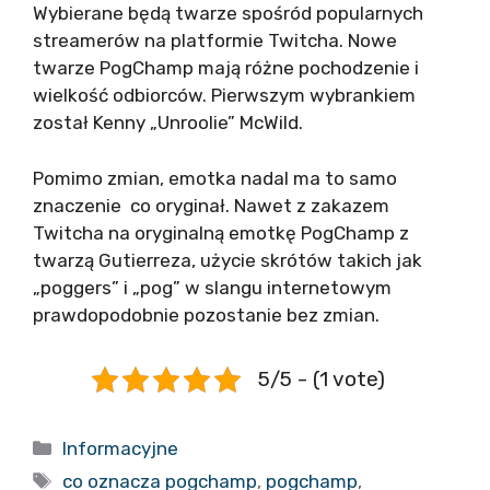
Wybierane będą twarze spośród popularnych
streamerów na platformie Twitcha. Nowe
twarze PogChamp mają różne pochodzenie i
wielkość odbiorców. Pierwszym wybrankiem
został Kenny „Unroolie” McWild.
Pomimo zmian, emotka nadal ma to samo
znaczenie co oryginał. Nawet z zakazem
Twitcha na oryginalną emotkę PogChamp z
twarzą Gutierreza, użycie skrótów takich jak
„poggers” i „pog” w slangu internetowym
prawdopodobnie pozostanie bez zmian.
5/5 - (1 vote)
Kategorie
Informacyjne
Tagi
co oznacza pogchamp
,
pogchamp
,