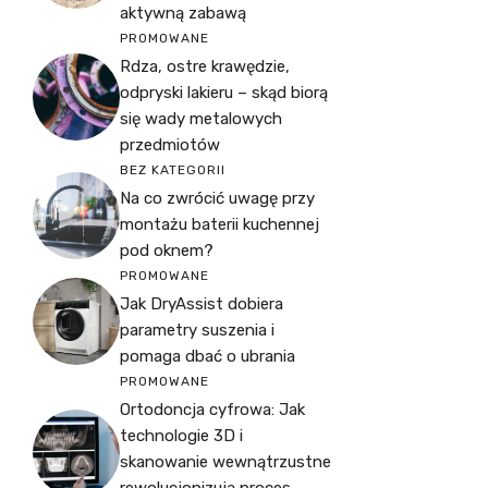
aktywną zabawą
PROMOWANE
Rdza, ostre krawędzie,
odpryski lakieru – skąd biorą
się wady metalowych
przedmiotów
BEZ KATEGORII
Na co zwrócić uwagę przy
montażu baterii kuchennej
pod oknem?
PROMOWANE
Jak DryAssist dobiera
parametry suszenia i
pomaga dbać o ubrania
PROMOWANE
Ortodoncja cyfrowa: Jak
technologie 3D i
skanowanie wewnątrzustne
rewolucjonizują proces