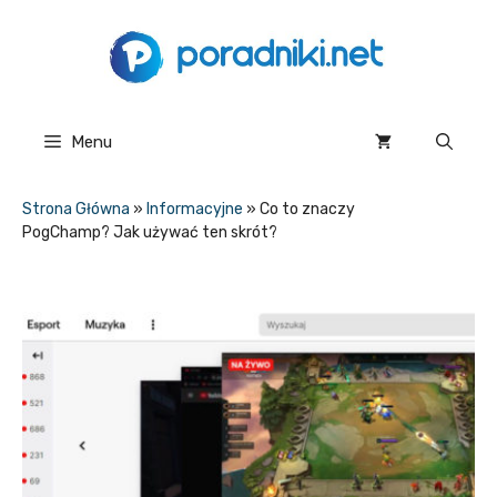
Przejdź
do
treści
Menu
Strona Główna
»
Informacyjne
»
Co to znaczy
PogChamp? Jak używać ten skrót?