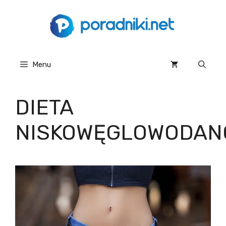
Przejdź
do
treści
Menu
DIETA
NISKOWĘGLOWODAN