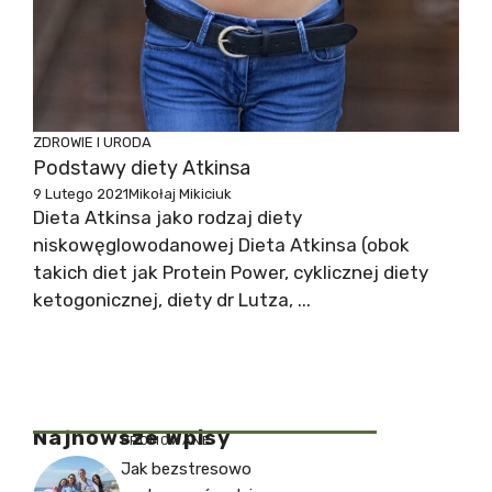
ZDROWIE I URODA
Podstawy diety Atkinsa
9 Lutego 2021
Mikołaj Mikiciuk
Dieta Atkinsa jako rodzaj diety
niskowęglowodanowej Dieta Atkinsa (obok
takich diet jak Protein Power, cyklicznej diety
ketogonicznej, diety dr Lutza, ...
Najnowsze Wpisy
PROMOWANE
Jak bezstresowo