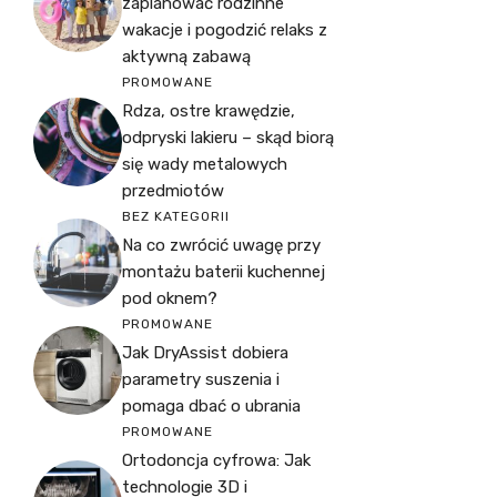
zaplanować rodzinne
wakacje i pogodzić relaks z
aktywną zabawą
PROMOWANE
Rdza, ostre krawędzie,
odpryski lakieru – skąd biorą
się wady metalowych
przedmiotów
BEZ KATEGORII
Na co zwrócić uwagę przy
montażu baterii kuchennej
pod oknem?
PROMOWANE
Jak DryAssist dobiera
parametry suszenia i
pomaga dbać o ubrania
PROMOWANE
Ortodoncja cyfrowa: Jak
technologie 3D i