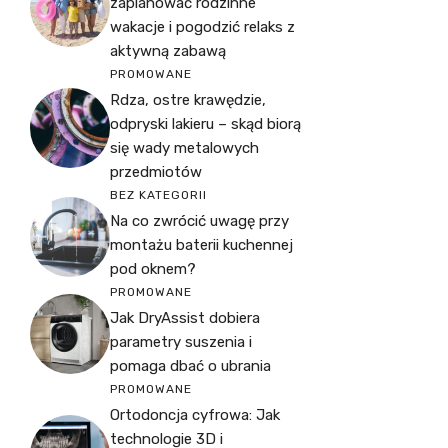
zaplanować rodzinne
wakacje i pogodzić relaks z
aktywną zabawą
PROMOWANE
Rdza, ostre krawędzie,
odpryski lakieru – skąd biorą
się wady metalowych
przedmiotów
BEZ KATEGORII
Na co zwrócić uwagę przy
montażu baterii kuchennej
pod oknem?
PROMOWANE
Jak DryAssist dobiera
parametry suszenia i
pomaga dbać o ubrania
PROMOWANE
Ortodoncja cyfrowa: Jak
technologie 3D i