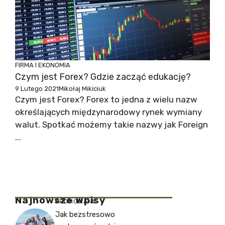
FIRMA I EKONOMIA
Czym jest Forex? Gdzie zacząć edukację?
9 Lutego 2021
Mikołaj Mikiciuk
Czym jest Forex? Forex to jedna z wielu nazw
określających międzynarodowy rynek wymiany
walut. Spotkać możemy takie nazwy jak Foreign
...
Najnowsze Wpisy
PROMOWANE
Jak bezstresowo