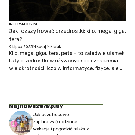
INFORMACYJNE
Jak rozszyfrować przedrostki: kilo, mega, giga,
tera?
9 Lipca 2023
Mikołaj Mikiciuk
Kilo, mega, giga, tera, peta – to zaledwie ułamek
listy przedrostków używanych do oznaczenia
wielokrotności liczb w informatyce, fizyce, ale ...
Najnowsze Wpisy
PROMOWANE
Jak bezstresowo
zaplanować rodzinne
wakacje i pogodzić relaks z