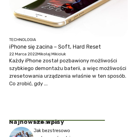
TECHNOLOGIA
iPhone się zacina – Soft, Hard Reset
22 Marca 2022
Mikołaj Mikiciuk
Każdy iPhone został pozbawiony możliwości
szybkiego demontażu baterii, a więc możliwości
zresetowania urządzenia właśnie w ten sposób.
Co zrobić, gdy ...
Najnowsze Wpisy
PROMOWANE
Jak bezstresowo