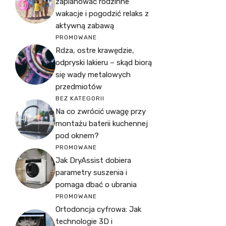
zaplanować rodzinne
wakacje i pogodzić relaks z
aktywną zabawą
PROMOWANE
Rdza, ostre krawędzie,
odpryski lakieru – skąd biorą
się wady metalowych
przedmiotów
BEZ KATEGORII
Na co zwrócić uwagę przy
montażu baterii kuchennej
pod oknem?
PROMOWANE
Jak DryAssist dobiera
parametry suszenia i
pomaga dbać o ubrania
PROMOWANE
Ortodoncja cyfrowa: Jak
technologie 3D i