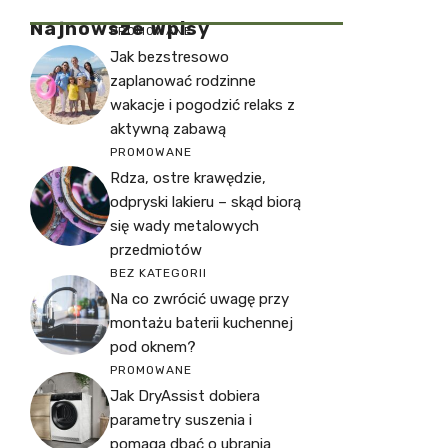
Najnowsze Wpisy
PROMOWANE
Jak bezstresowo
zaplanować rodzinne
wakacje i pogodzić relaks z
aktywną zabawą
PROMOWANE
Rdza, ostre krawędzie,
odpryski lakieru – skąd biorą
się wady metalowych
przedmiotów
BEZ KATEGORII
Na co zwrócić uwagę przy
montażu baterii kuchennej
pod oknem?
PROMOWANE
Jak DryAssist dobiera
parametry suszenia i
pomaga dbać o ubrania