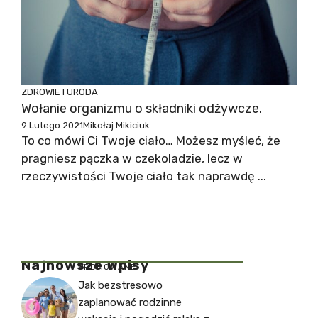
ZDROWIE I URODA
Wołanie organizmu o składniki odżywcze.
9 Lutego 2021
Mikołaj Mikiciuk
To co mówi Ci Twoje ciało… Możesz myśleć, że
pragniesz pączka w czekoladzie, lecz w
rzeczywistości Twoje ciało tak naprawdę ...
Najnowsze Wpisy
PROMOWANE
Jak bezstresowo
zaplanować rodzinne