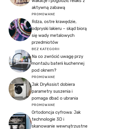
wakacje i pogodzić relaks z
aktywną zabawą
PROMOWANE
Rdza, ostre krawędzie,
odpryski lakieru – skąd biorą
się wady metalowych
przedmiotów
BEZ KATEGORII
Na co zwrócić uwagę przy
montażu baterii kuchennej
pod oknem?
PROMOWANE
Jak DryAssist dobiera
parametry suszenia i
pomaga dbać o ubrania
PROMOWANE
Ortodoncja cyfrowa: Jak
technologie 3D i
skanowanie wewnątrzustne