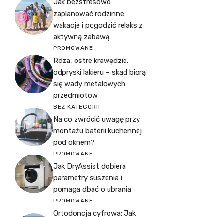
Jak bezstresowo
zaplanować rodzinne
wakacje i pogodzić relaks z
aktywną zabawą
PROMOWANE
Rdza, ostre krawędzie,
odpryski lakieru – skąd biorą
się wady metalowych
przedmiotów
BEZ KATEGORII
Na co zwrócić uwagę przy
montażu baterii kuchennej
pod oknem?
PROMOWANE
Jak DryAssist dobiera
parametry suszenia i
pomaga dbać o ubrania
PROMOWANE
Ortodoncja cyfrowa: Jak