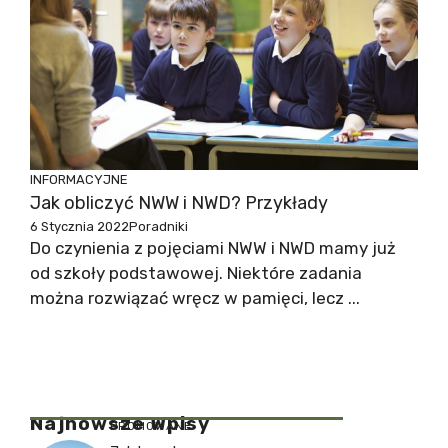
INFORMACYJNE
Jak obliczyć NWW i NWD? Przykłady
6 Stycznia 2022
Poradniki
Do czynienia z pojęciami NWW i NWD mamy już
od szkoły podstawowej. Niektóre zadania
można rozwiązać wręcz w pamięci, lecz ...
Najnowsze Wpisy
PROMOWANE