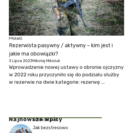
PRAWO
Rezerwista pasywny / aktywny – kim jest i
jakie ma obowiązki?
3 Lipca 2023
Mikołaj Mikiciuk
Wprowadzenie nowej ustawy o obronie ojczyzny
w 2022 roku przyczyniło się do podziału służby
w rezerwie na dwie kategorie: rezerwę ...
Najnowsze Wpisy
PROMOWANE
Jak bezstresowo