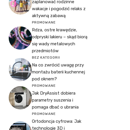
zaplanować rodzinne
wakacje i pogodzić relaks z
aktywną zabawą
PROMOWANE
Rdza, ostre krawędzie,
odpryski lakieru – skąd biorą
się wady metalowych
przedmiotów
BEZ KATEGORII
Na co zwrócić uwagę przy
montażu baterii kuchennej
pod oknem?
PROMOWANE
Jak DryAssist dobiera
parametry suszenia i
pomaga dbać o ubrania
PROMOWANE
Ortodoncja cyfrowa: Jak
technologie 3D i