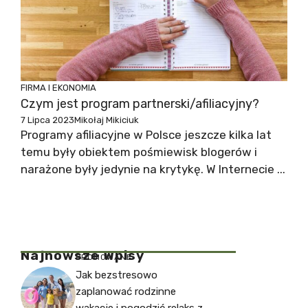
FIRMA I EKONOMIA
Czym jest program partnerski/afiliacyjny?
7 Lipca 2023
Mikołaj Mikiciuk
Programy afiliacyjne w Polsce jeszcze kilka lat
temu były obiektem pośmiewisk blogerów i
narażone były jedynie na krytykę. W Internecie ...
Najnowsze Wpisy
PROMOWANE
Jak bezstresowo
zaplanować rodzinne
wakacje i pogodzić relaks z