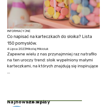
INFORMACYJNE
Co napisać na karteczkach do słoika? Lista
150 pomysłów.
4 Lipca 2023
Mikołaj Mikiciuk
Zapewne wielu z nas przynajmniej raz natrafiło
na ten uroczy trend: słoik wypełniony małymi
karteczkami, na których znajdują się inspirujące
...
Najnowsze Wpisy
PROMOWANE