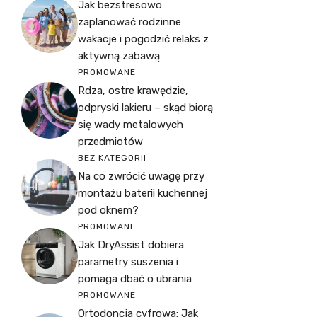
Jak bezstresowo
zaplanować rodzinne
wakacje i pogodzić relaks z
aktywną zabawą
PROMOWANE
Rdza, ostre krawędzie,
odpryski lakieru – skąd biorą
się wady metalowych
przedmiotów
BEZ KATEGORII
Na co zwrócić uwagę przy
montażu baterii kuchennej
pod oknem?
PROMOWANE
Jak DryAssist dobiera
parametry suszenia i
pomaga dbać o ubrania
PROMOWANE
Ortodoncja cyfrowa: Jak