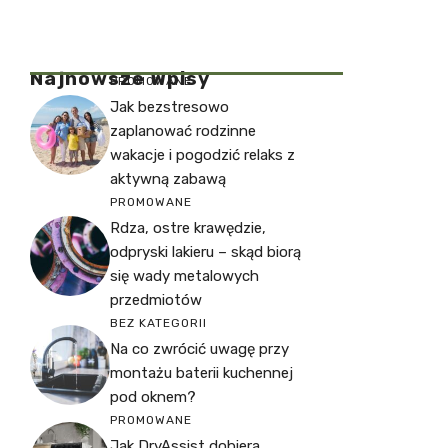
Najnowsze Wpisy
PROMOWANE
Jak bezstresowo
zaplanować rodzinne
wakacje i pogodzić relaks z
aktywną zabawą
PROMOWANE
Rdza, ostre krawędzie,
odpryski lakieru – skąd biorą
się wady metalowych
przedmiotów
BEZ KATEGORII
Na co zwrócić uwagę przy
montażu baterii kuchennej
pod oknem?
PROMOWANE
Jak DryAssist dobiera