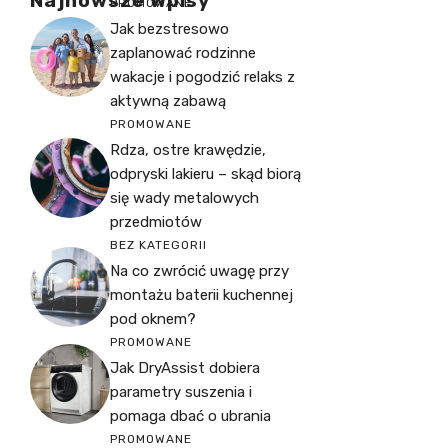
Najnowsze Wpisy
PROMOWANE
Jak bezstresowo
zaplanować rodzinne
wakacje i pogodzić relaks z
aktywną zabawą
PROMOWANE
Rdza, ostre krawędzie,
odpryski lakieru – skąd biorą
się wady metalowych
przedmiotów
BEZ KATEGORII
Na co zwrócić uwagę przy
montażu baterii kuchennej
pod oknem?
PROMOWANE
Jak DryAssist dobiera
parametry suszenia i
pomaga dbać o ubrania
PROMOWANE