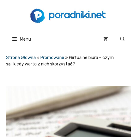
Przejdź
do
treści
Menu
Strona Główna
»
Promowane
»
Wirtualne biura – czym
są i kiedy warto z nich skorzystać?