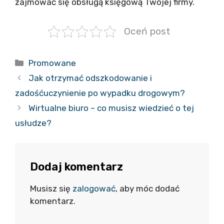
zajmować się obsługą księgową Twojej firmy.
Oceń post
Kategorie
Promowane
Jak otrzymać odszkodowanie i
zadośćuczynienie po wypadku drogowym?
Wirtualne biuro – co musisz wiedzieć o tej
usłudze?
Dodaj komentarz
Musisz się
zalogować
, aby móc dodać
komentarz.