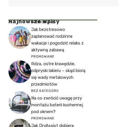
Najnowsze Wpisy
PROMOWANE
Jak bezstresowo
zaplanować rodzinne
wakacje i pogodzić relaks z
aktywną zabawą
PROMOWANE
Rdza, ostre krawędzie,
odpryski lakieru – skąd biorą
się wady metalowych
przedmiotów
BEZ KATEGORII
Na co zwrócić uwagę przy
montażu baterii kuchennej
pod oknem?
PROMOWANE
Jak DryAssist dobiera