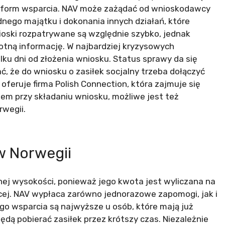
 form wsparcia. NAV może zażądać od wnioskodawcy
nego majątku i dokonania innych działań, które
ioski rozpatrywane są względnie szybko, jednak
otną informację. W najbardziej kryzysowych
lku dni od złożenia wniosku. Status sprawy da się
ć, że do wniosku o zasiłek socjalny trzeba dołączyć
eruje firma Polish Connection, która zajmuje się
em przy składaniu wniosku, możliwe jest też
rwegii.
w Norwegii
onej wysokości, ponieważ jego kwota jest wyliczana na
cej. NAV wypłaca zarówno jednorazowe zapomogi, jak i
go wsparcia są najwyższe u osób, które mają już
ędą pobierać zasiłek przez krótszy czas. Niezależnie