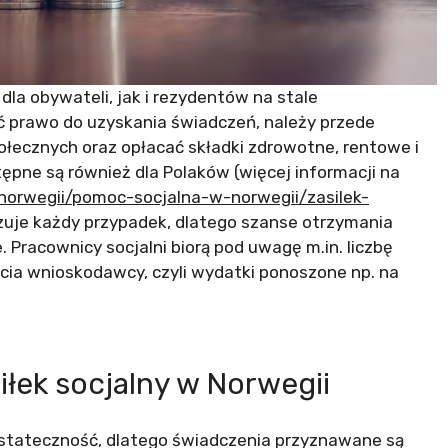
la obywateli, jak i rezydentów na stale
yć prawo do uzyskania świadczeń, należy przede
łecznych oraz opłacać składki zdrowotne, rentowe i
tępne są również dla Polaków (więcej informacji na
-norwegii/pomoc-socjalna-w-norwegii/zasilek-
izuje każdy przypadek, dlatego szanse otrzymania
 Pracownicy socjalni biorą pod uwagę m.in. liczbę
cia wnioskodawcy, czyli wydatki ponoszone np. na
łek socjalny w Norwegii
 ostateczność, dlatego świadczenia przyznawane są