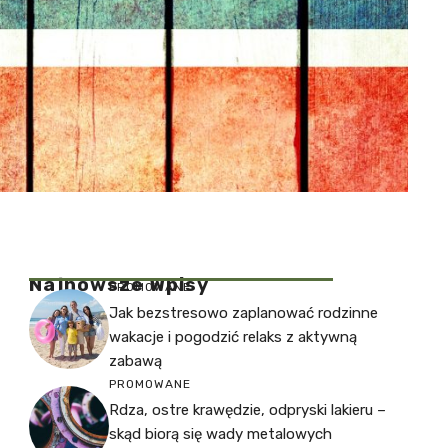
Najnowsze Wpisy
PROMOWANE
Jak bezstresowo zaplanować rodzinne
wakacje i pogodzić relaks z aktywną
zabawą
PROMOWANE
Rdza, ostre krawędzie, odpryski lakieru –
skąd biorą się wady metalowych