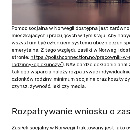
Pomoc socjalna w Norwegii dostępna jest zarówno d
mieszkających i pracujących w tym kraju. Aby nab
wszystkim być członkiem systemu ubezpieczeń spo
emerytalne. Z tego względu zasiłki w Norwegii dos
stronie:
https://polishconnection.no/pracownik-w
rodzinny-opiekunczy/
). NAV bardzo dokładnie anal
takiego wsparcia należy rozpatrywać indywidualnie.
członków rodziny, minimum socjalne oraz koszty ży
czynsz, żywność, leki czy media.
Rozpatrywanie wniosku o zasi
Zasiłek socjalny w Norwegii traktowany jest jako