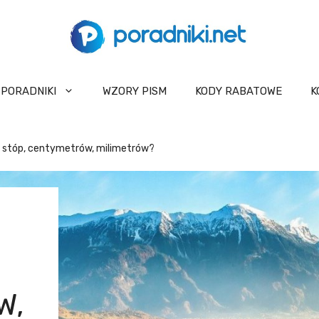
PORADNIKI
WZORY PISM
KODY RABATOWE
K
ów, stóp, centymetrów, milimetrów?
W,