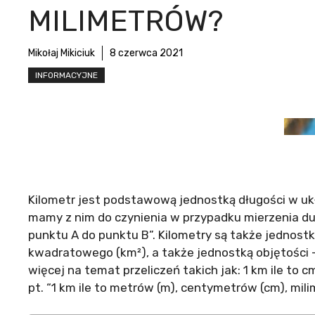
MILIMETRÓW?
Mikołaj Mikiciuk
8 czerwca 2021
INFORMACYJNE
Kilometr jest podstawową jednostką długości w ukła
mamy z nim do czynienia w przypadku mierzenia duż
punktu A do punktu B”. Kilometry są także jednos
kwadratowego (km²), a także jednostką objętości –
więcej na temat przeliczeń takich jak: 1 km ile to 
pt. “1 km ile to metrów (m), centymetrów (cm), mi