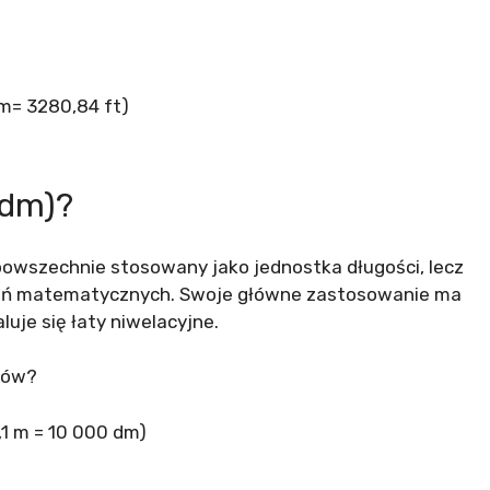
m= 3280,84 ft)
(dm)?
powszechnie stosowany jako jednostka długości, lecz
łań matematycznych. Swoje główne zastosowanie ma
uje się łaty niwelacyjne.
trów?
,1 m = 10 000 dm)