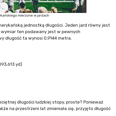
ykańskiego mierzone w jardach
merykańską jednostką długości. Jeden jard równy jest
I, wymiar ten podawany jest w pewnych
wy długość ta wynosi 0,9144 metra.
093,613 yd)
eciętnej długości ludzkiej stopy, proste? Ponieważ
akże na przestrzeni lat zmieniała się, przyjęto długość