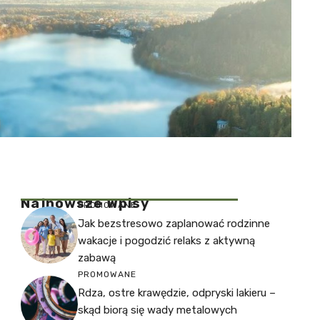
Najnowsze Wpisy
PROMOWANE
Jak bezstresowo zaplanować rodzinne
wakacje i pogodzić relaks z aktywną
zabawą
PROMOWANE
Rdza, ostre krawędzie, odpryski lakieru –
skąd biorą się wady metalowych