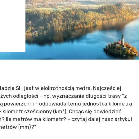
dzie SI i jest wielokrotnością metra. Najczęściej
ych odległości – np. wyznaczanie długości trasy “z
tką powierzchni – odpowiada temu jednostka kilometra
 kilometr sześcienny (km³). Chcąc się dowiedzieć
cm? Ile metrów ma kilometr? – czytaj dalej nasz artykuł
limetrów (mm)?“