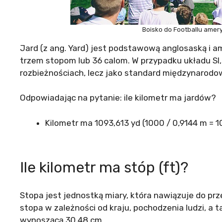
Boisko do Footballu amer
Jard (z ang. Yard) jest podstawową anglosaską i a
trzem stopom lub 36 calom. W przypadku układu S
rozbieżnościach, lecz jako standard międzynarodo
Odpowiadając na pytanie: ile kilometr ma jardów?
Kilometr ma 1093,613 yd (1000 / 0,9144 m = 1
Ile kilometr ma stóp (ft)?
Stopa jest jednostką miary, która nawiązuje do prz
stopa w zależności od kraju, pochodzenia ludzi, a t
wynoszącą 30,48 cm.