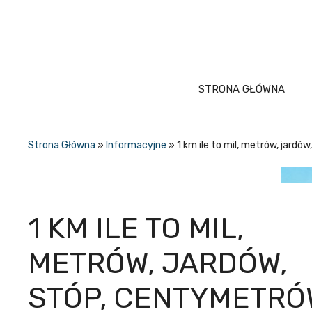
Przejdź
do
treści
STRONA GŁÓWNA
Strona Główna
»
Informacyjne
»
1 km ile to mil, metrów, jard
1 KM ILE TO MIL,
METRÓW, JARDÓW,
STÓP, CENTYMETRÓ