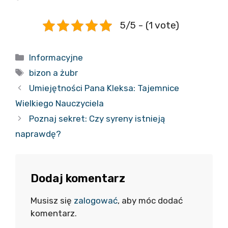
5/5 - (1 vote)
Kategorie
Informacyjne
Tagi
bizon a żubr
Umiejętności Pana Kleksa: Tajemnice
Wielkiego Nauczyciela
Poznaj sekret: Czy syreny istnieją
naprawdę?
Dodaj komentarz
Musisz się
zalogować
, aby móc dodać
komentarz.