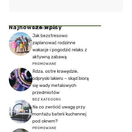
Najnowsze Wpisy
PROMOWANE
Jak bezstresowo
zaplanować rodzinne
wakacje i pogodzić relaks z
aktywną zabawą
PROMOWANE
Rdza, ostre krawędzie,
odpryski lakieru – skąd biorą
się wady metalowych
przedmiotów
BEZ KATEGORII
Na co zwrócić uwagę przy
montażu baterii kuchennej
pod oknem?
PROMOWANE