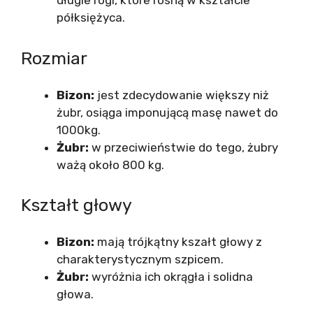
długie rogi, które rosną w kształcie
półksiężyca.
Rozmiar
Bizon:
jest zdecydowanie większy niż
żubr, osiąga imponującą masę nawet do
1000kg.
Żubr:
w przeciwieństwie do tego, żubry
ważą około 800 kg.
Kształt głowy
Bizon:
mają trójkątny kszałt głowy z
charakterystycznym szpicem.
Żubr:
wyróżnia ich okrągła i solidna
głowa.