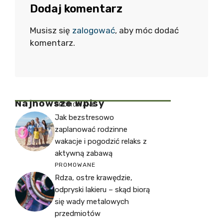
Dodaj komentarz
Musisz się
zalogować
, aby móc dodać
komentarz.
Najnowsze Wpisy
PROMOWANE
Jak bezstresowo
zaplanować rodzinne
wakacje i pogodzić relaks z
aktywną zabawą
PROMOWANE
Rdza, ostre krawędzie,
odpryski lakieru – skąd biorą
się wady metalowych
przedmiotów