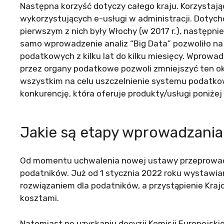
Następna korzyść dotyczy całego kraju. Korzystają
wykorzystujących e-usługi w administracji. Dotychc
pierwszym z nich były Włochy (w 2017 r.), następnie 
samo wprowadzenie analiz “Big Data” pozwoliło 
podatkowych z kilku lat do kilku miesięcy. Wprowa
przez organy podatkowe pozwoli zmniejszyć ten okr
wszystkim na celu uszczelnienie systemu podatkow
konkurencję, która oferuje produkty/usługi poniżej
Jakie są etapy wprowadzani
Od momentu uchwalenia nowej ustawy przeprowadz
podatników. Już od 1 stycznia 2022 roku wystawi
rozwiązaniem dla podatników, a przystąpienie Kra
kosztami.
Natomiast po uzyskaniu decyzji Komisji Europejski