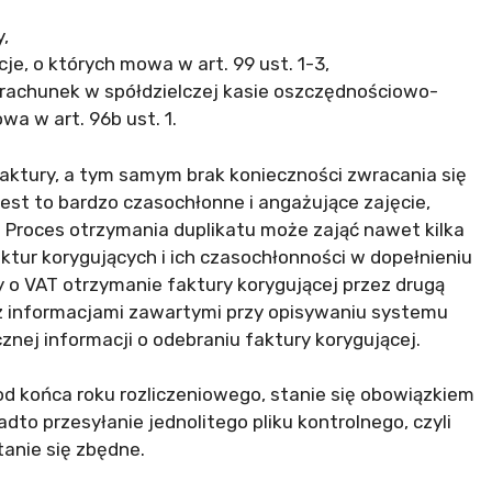
y,
cje, o których mowa w art. 99 ust. 1-3,
y rachunek w spółdzielczej kasie oszczędnościowo-
a w art. 96b ust. 1.
faktury, a tym samym brak konieczności zwracania się
jest to bardzo czasochłonne i angażujące zajęcie,
. Proces otrzymania duplikatu może zająć nawet kilka
ktur korygujących i ich czasochłonności w dopełnieniu
wy o VAT otrzymanie faktury korygującej przez drugą
z informacjami zawartymi przy opisywaniu systemu
ej informacji o odebraniu faktury korygującej.
od końca roku rozliczeniowego, stanie się obowiązkiem
dto przesyłanie jednolitego pliku kontrolnego, czyli
tanie się zbędne.