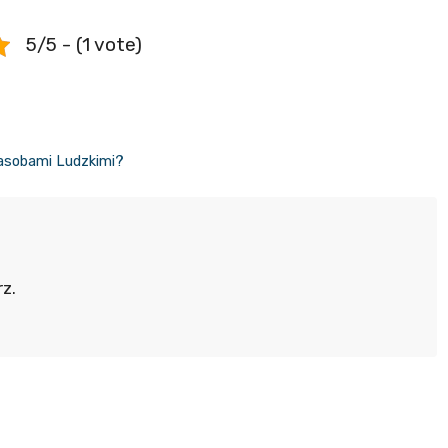
5/5 - (1 vote)
Zasobami Ludzkimi?
z.