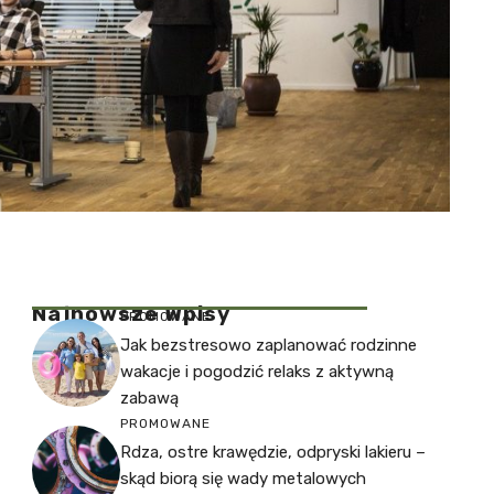
Najnowsze Wpisy
PROMOWANE
Jak bezstresowo zaplanować rodzinne
wakacje i pogodzić relaks z aktywną
zabawą
PROMOWANE
Rdza, ostre krawędzie, odpryski lakieru –
skąd biorą się wady metalowych