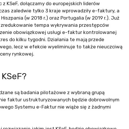
c z KSeF, dołączamy do europejskich liderów
zas zaledwie tylko 3 kraje wprowadziły e-faktury, a
Hiszpania (w 2018 r.) oraz Portugalia (w 2019 r.). Już
na zredukowanie tempa wykrywania przestępców
dzenie obowiązkowej usługi e-faktur kontrolowanej
es do kilku tygodni. Działania te mają przede
ego, lecz w efekcie wyeliminuje to także nieuczciwą
 ceny rynkowej.
a KSeF?
ane są badania pilotażowe z wybraną grupą
anie faktur ustrukturyzowanych będzie dobrowolnym
jowego Systemu e-Faktur nie wiąże się z żadnymi
ej rozwiązanie jakim jest KSeF, będzie obowiązkowe.