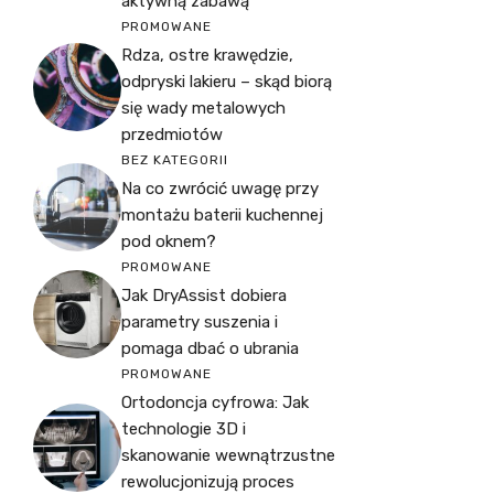
aktywną zabawą
PROMOWANE
Rdza, ostre krawędzie,
odpryski lakieru – skąd biorą
się wady metalowych
przedmiotów
BEZ KATEGORII
Na co zwrócić uwagę przy
montażu baterii kuchennej
pod oknem?
PROMOWANE
Jak DryAssist dobiera
parametry suszenia i
pomaga dbać o ubrania
PROMOWANE
Ortodoncja cyfrowa: Jak
technologie 3D i
skanowanie wewnątrzustne
rewolucjonizują proces