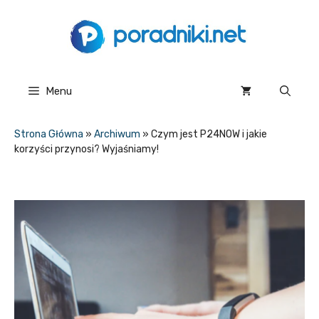
Przejdź
do
treści
Menu
Strona Główna
»
Archiwum
»
Czym jest P24NOW i jakie
korzyści przynosi? Wyjaśniamy!