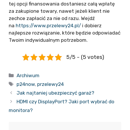
tej opcji finansowania dostaniesz całą wpłatę
za zakupione towary, nawet jeżeli klient nie
zechce zapłacić za nie od razu. Wejdź
na
https://www.przelewy24.pl/
i dobierz
najlepsze rozwiązanie, które będzie odpowiadać
Twoim indywidualnym potrzebom.
5/5 - (5 votes)
Kategorie
Archiwum
Tagi
p24now
,
przelewy24
Jak najtaniej ubezpieczyć garaż?
HDMI czy DisplayPort? Jaki port wybrać do
monitora?