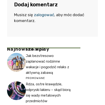
Dodaj komentarz
Musisz się
zalogować
, aby móc dodać
komentarz.
Najnowsze Wpisy
PROMOWANE
Jak bezstresowo
zaplanować rodzinne
wakacje i pogodzić relaks z
aktywną zabawą
PROMOWANE
Rdza, ostre krawędzie,
odpryski lakieru – skąd biorą
się wady metalowych
przedmiotów