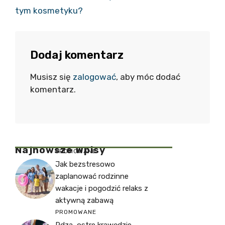
tym kosmetyku?
Dodaj komentarz
Musisz się
zalogować
, aby móc dodać
komentarz.
Najnowsze Wpisy
PROMOWANE
Jak bezstresowo
zaplanować rodzinne
wakacje i pogodzić relaks z
aktywną zabawą
PROMOWANE