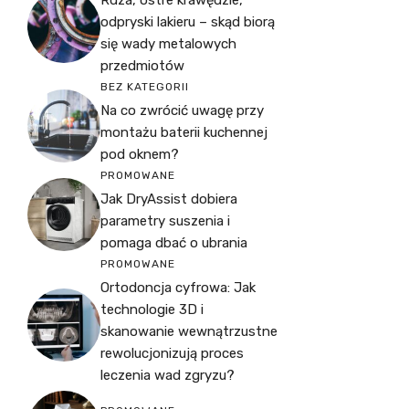
Rdza, ostre krawędzie,
odpryski lakieru – skąd biorą
się wady metalowych
przedmiotów
BEZ KATEGORII
Na co zwrócić uwagę przy
montażu baterii kuchennej
pod oknem?
PROMOWANE
Jak DryAssist dobiera
parametry suszenia i
pomaga dbać o ubrania
PROMOWANE
Ortodoncja cyfrowa: Jak
technologie 3D i
skanowanie wewnątrzustne
rewolucjonizują proces
leczenia wad zgryzu?