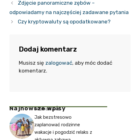
Zdjęcie panoramiczne zębów –
odpowiadamy na najczęściej zadawane pytania
Czy kryptowaluty są opodatkowane?
Dodaj komentarz
Musisz się
zalogować
, aby móc dodać
komentarz.
Najnowsze Wpisy
PROMOWANE
Jak bezstresowo
zaplanować rodzinne
wakacje i pogodzić relaks z
aktywną zabawą