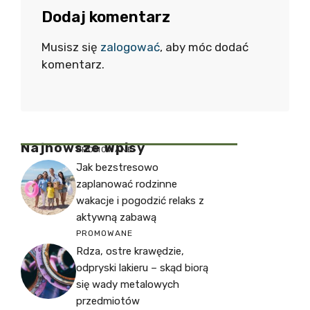
Dodaj komentarz
Musisz się
zalogować
, aby móc dodać
komentarz.
Najnowsze Wpisy
PROMOWANE
Jak bezstresowo
zaplanować rodzinne
wakacje i pogodzić relaks z
aktywną zabawą
PROMOWANE
Rdza, ostre krawędzie,
odpryski lakieru – skąd biorą
się wady metalowych
przedmiotów