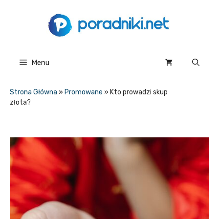
Przejdź
do
treści
Menu
Strona Główna
»
Promowane
»
Kto prowadzi skup
złota?