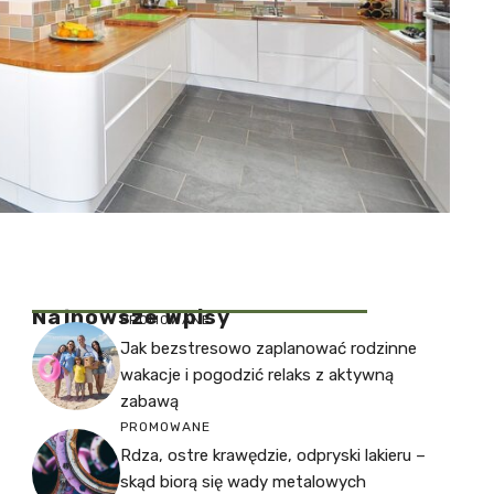
Najnowsze Wpisy
PROMOWANE
Jak bezstresowo zaplanować rodzinne
wakacje i pogodzić relaks z aktywną
zabawą
PROMOWANE
Rdza, ostre krawędzie, odpryski lakieru –
skąd biorą się wady metalowych