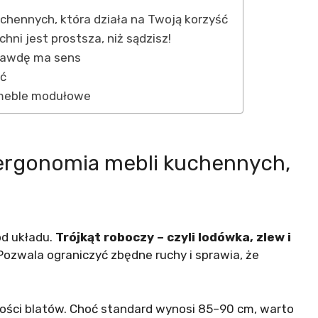
chennych, która działa na Twoją korzyść
ni jest prostsza, niż sądzisz!
rawdę ma sens
ść
i meble modułowe
 ergonomia mebli kuchennych,
od układu.
Trójkąt roboczy – czyli lodówka, zlew i
ozwala ograniczyć zbędne ruchy i sprawia, że
okości blatów. Choć standard wynosi 85–90 cm, warto